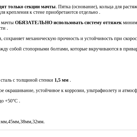
дят только секции мачты
. Пятка (основание), кольца для растя
ля крепления к стене приобретаются отдельно .
и мачты
ОБЯЗАТЕЛЬНО использовать систему оттяжек
миниму
ти .
, сохраняет механическую прочность и устойчивость при скорости
ду собой стопорными болтами, которые вкручиваются в привар
 сталь с толщиной стенки
1,5 мм
.
е окрашивание, устойчивое к коррозии, ультрафиолету и атмос
до +50°C .
1мм,45мм,38мм,32мм.