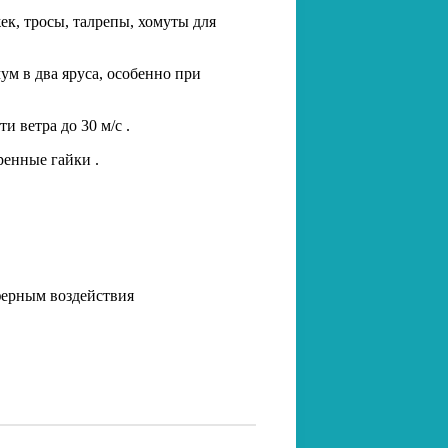
жек, тросы, талрепы, хомуты для
м в два яруса, особенно при
 ветра до 30 м/с .
енные гайки .
ферным воздействия