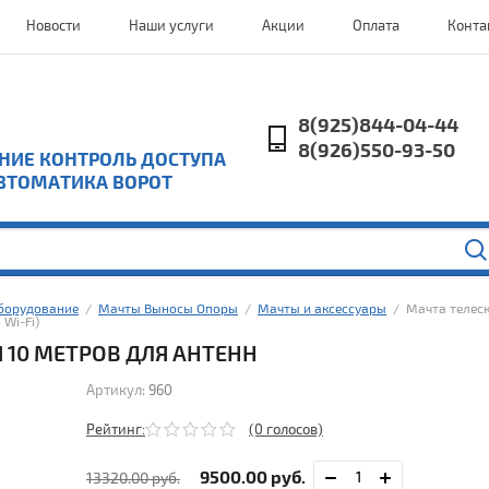
Новости
Наши услуги
Акции
Оплата
Конта
8(925)844-04-44
8(926)550-93-50
ИЕ КОНТРОЛЬ ДОСТУПА
ВТОМАТИКА ВОРОТ
оборудование
  /  
Мачты Выносы Опоры
  /  
Мачты и аксессуары
  /  Мачта телес
Wi-Fi)
 10 МЕТРОВ ДЛЯ АНТЕНН
Артикул:
960
Рейтинг:
(0 голосов)
9500.00
руб.
13320.00
руб.